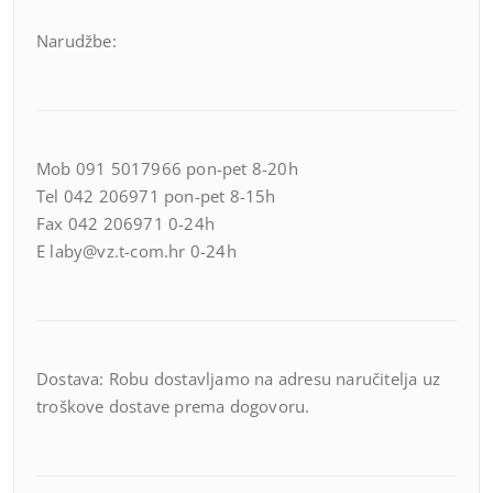
Narudžbe:
Mob 091 5017966 pon-pet 8-20h
Tel 042 206971 pon-pet 8-15h
Fax 042 206971 0-24h
E laby@vz.t-com.hr 0-24h
Dostava: Robu dostavljamo na adresu naručitelja uz
troškove dostave prema dogovoru.