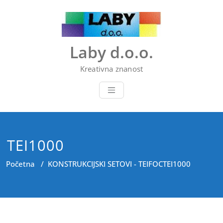
Skip
to
content
Laby d.o.o.
Kreativna znanost
TEI1000
Početna
/
KONSTRUKCIJSKI SETOVI - TEIFOC
TEI1000