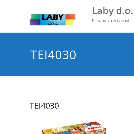
Skip
Laby d.o.
to
content
Kreativna znanost
TEI4030
TEI4030