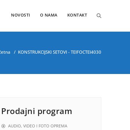
NOVOSTI
O NAMA
KONTAKT
četna
/
KONSTRUKCIJSKI SETOVI - TEIFOC
TEI4030
Prodajni program
AUDIO, VIDEO I FOTO OPREMA