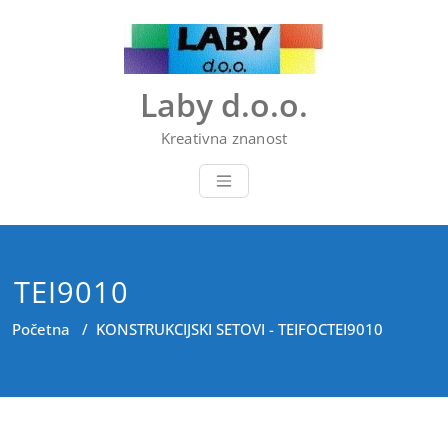
Skip
to
content
Laby d.o.o.
Kreativna znanost
TEI9010
Početna
/
KONSTRUKCIJSKI SETOVI - TEIFOC
TEI9010