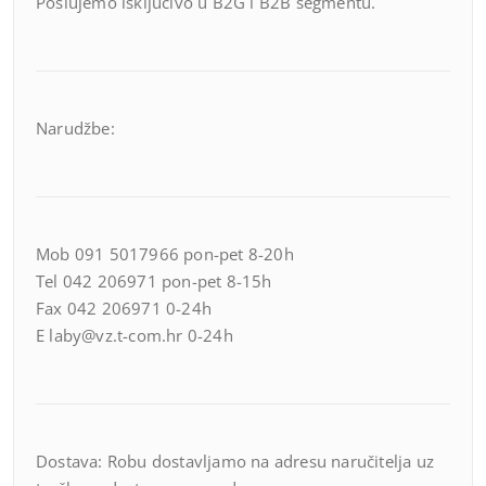
Poslujemo isključivo u B2G i B2B segmentu.
Narudžbe:
Mob 091 5017966 pon-pet 8-20h
Tel 042 206971 pon-pet 8-15h
Fax 042 206971 0-24h
E laby@vz.t-com.hr 0-24h
Dostava: Robu dostavljamo na adresu naručitelja uz