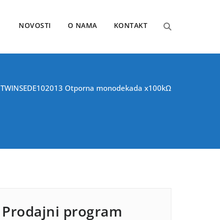
NOVOSTI
O NAMA
KONTAKT
- TWINSE
DE102013 Otporna monodekada x100kΩ
Prodajni program