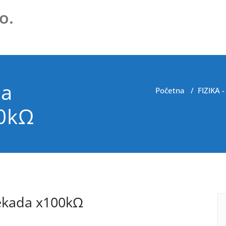
o.
na
Početna
/
FIZIKA 
0kΩ
kada x100kΩ