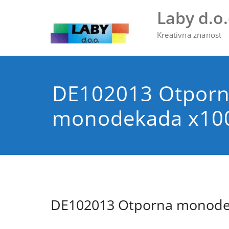
Skip
Laby d.o.
to
content
Kreativna znanost
DE102013 Otpor
monodekada x10
DE102013 Otporna monode