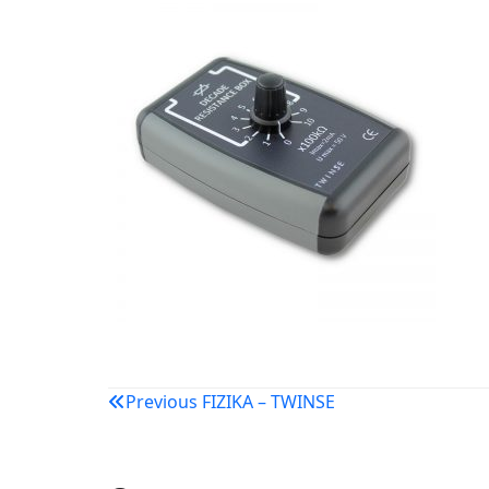
Navigacija
Previous
FIZIKA – TWINSE
objava