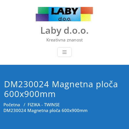
Skip
to
content
Laby d.o.o.
Kreativna znanost
DM230024 Magnetna ploča
600x900mm
Početna
/
FIZIKA - TWINSE
DM230024 Magnetna ploča 600x900mm