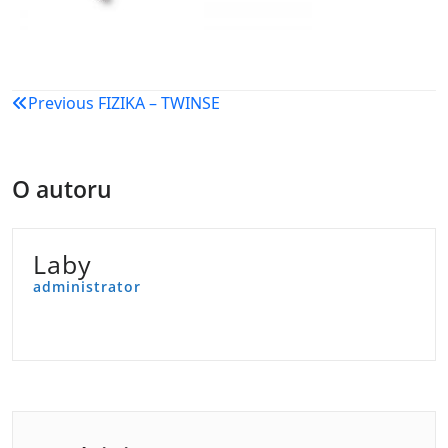
Navigacija
Previous
FIZIKA – TWINSE
objava
O autoru
Laby
administrator