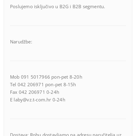
Poslujemo isključivo u B2G i B2B segmentu.
Narudžbe:
Mob 091 5017966 pon-pet 8-20h
Tel 042 206971 pon-pet 8-15h
Fax 042 206971 0-24h
E laby@vz.t-com.hr 0-24h
Dostava: Robu dostavljamo na adresu naručitelja uz