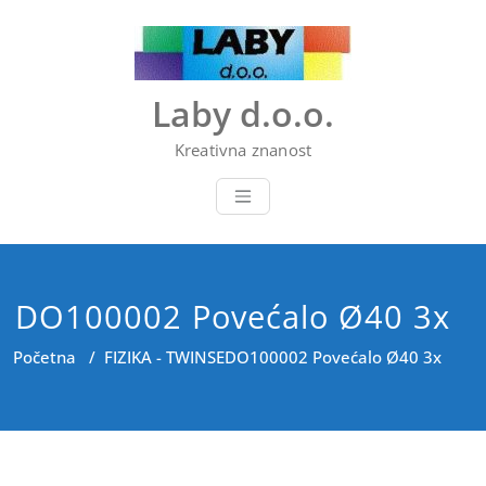
Skip
to
content
Laby d.o.o.
Kreativna znanost
DO100002 Povećalo Ø40 3x
Početna
/
FIZIKA - TWINSE
DO100002 Povećalo Ø40 3x