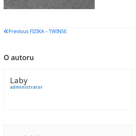
Navigacija
Previous
FIZIKA – TWINSE
objava
O autoru
Laby
administrator