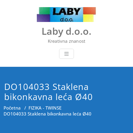
Skip
to
content
Laby d.o.o.
Kreativna znanost
DO104033 Staklena
bikonkavna leća Ø40
Početna
/
FIZIKA - TWINSE
DO104033 Staklena bikonkavna leća Ø40