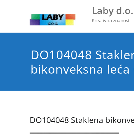
Skip
Laby d.o.
to
content
Kreativna znanost
DO104048 Stakle
bikonveksna leća
DO104048 Staklena bikonve