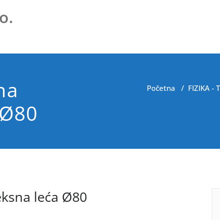
o.
na
Početna
/
FIZIKA -
 Ø80
ksna leća Ø80