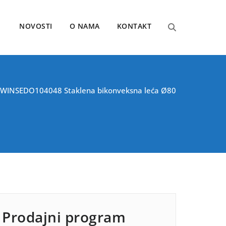
NOVOSTI
O NAMA
KONTAKT
 TWINSE
DO104048 Staklena bikonveksna leća Ø80
Prodajni program