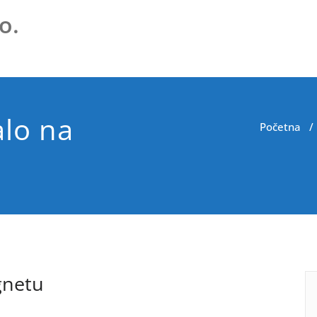
o.
lo na
Početna
gnetu