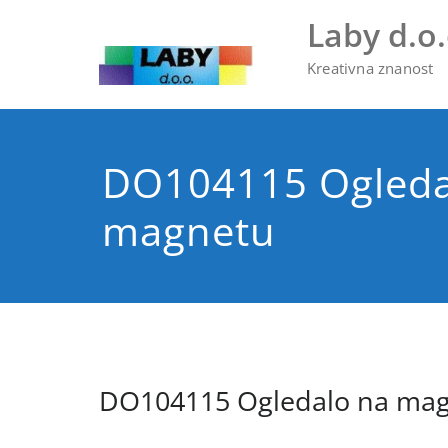
Skip
Laby d.o.
to
content
Kreativna znanost
DO104115 Ogleda
magnetu
DO104115 Ogledalo na ma