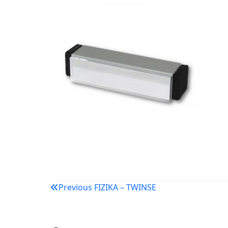
Navigacija
Previous
FIZIKA – TWINSE
objava