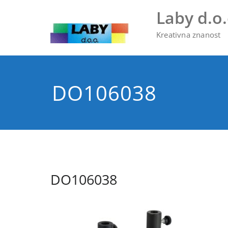
Skip
Laby d.o.
to
content
Kreativna znanost
DO106038
DO106038