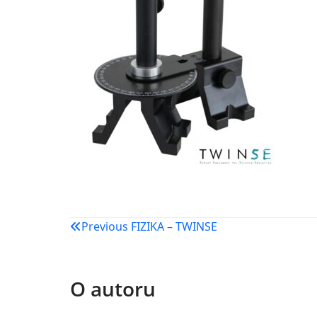
Navigacija
Previous
FIZIKA – TWINSE
objava
O autoru