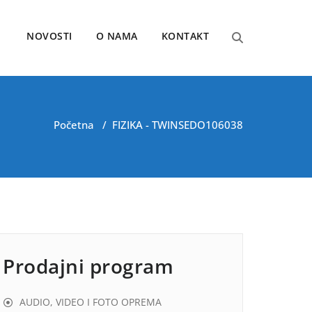
NOVOSTI
O NAMA
KONTAKT
Početna
/
FIZIKA - TWINSE
DO106038
Prodajni program
AUDIO, VIDEO I FOTO OPREMA