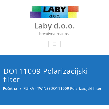
Skip
to
content
Laby d.o.o.
Kreativna znanost
DO111009 Polarizacijski
filter
Početna
/
FIZIKA - TWINSE
DO111009 Polarizacijski filter