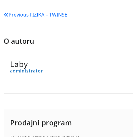
Navigacija
Previous
FIZIKA – TWINSE
objava
O autoru
Laby
administrator
Prodajni program