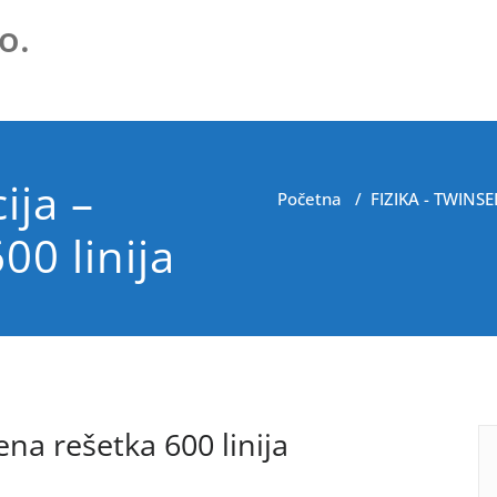
o.
ija –
Početna
/
FIZIKA - TWINSE
00 linija
na rešetka 600 linija