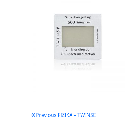
Navigacija
Previous
FIZIKA – TWINSE
objava