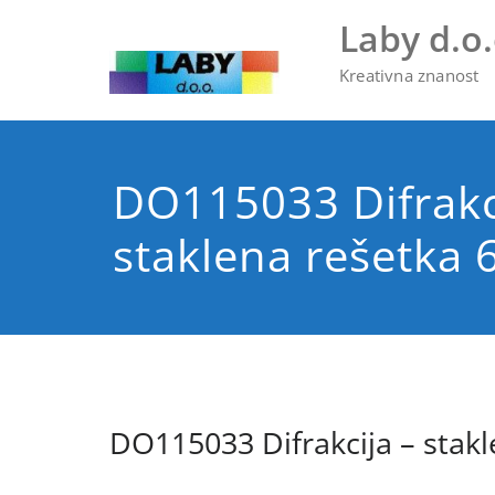
Skip
Laby d.o.
to
content
Kreativna znanost
DO115033 Difrakc
staklena rešetka 6
DO115033 Difrakcija – stakle