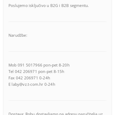
Poslujemo isključivo u B2G i B2B segmentu.
Narudžbe:
Mob 091 5017966 pon-pet 8-20h
Tel 042 206971 pon-pet 8-15h
Fax 042 206971 0-24h
E laby@vz.t-com.hr 0-24h
Dostava: Robu dostavljamo na adresu naručitelja uz