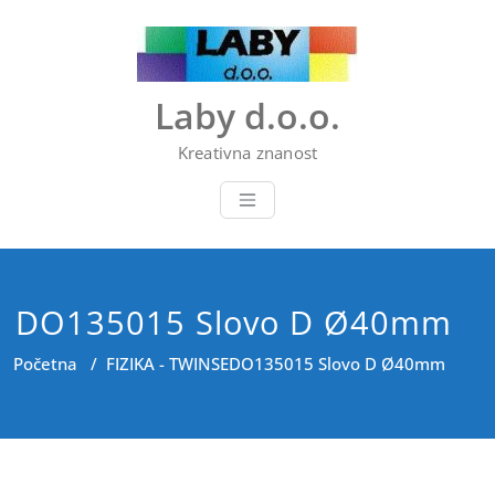
Skip
to
content
Laby d.o.o.
Kreativna znanost
DO135015 Slovo D Ø40mm
Početna
/
FIZIKA - TWINSE
DO135015 Slovo D Ø40mm