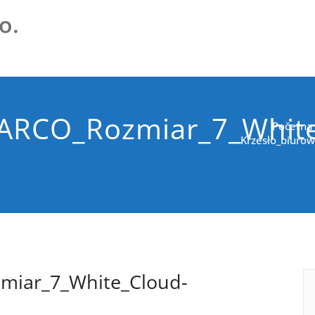
o.
_ARCO_Rozmiar_7_Whit
Početna
Krzesło_biuro
miar_7_White_Cloud-