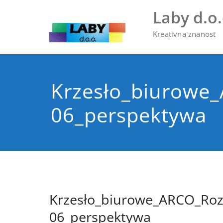
Skip
Laby d.o.
to
content
Kreativna znanost
Krzesło_biurowe
06_perspektywa
Krzesło_biurowe_ARCO_Roz
06_perspektywa