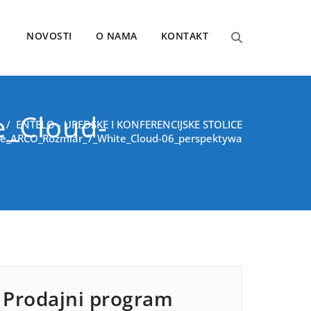
NOVOSTI
O NAMA
KONTAKT
e_Cloud-
/
ENTELO - UREDSKE I KONFERENCIJSKE STOLICE
we_ARCO_Rozmiar_7_White_Cloud-06_perspektywa
Prodajni program