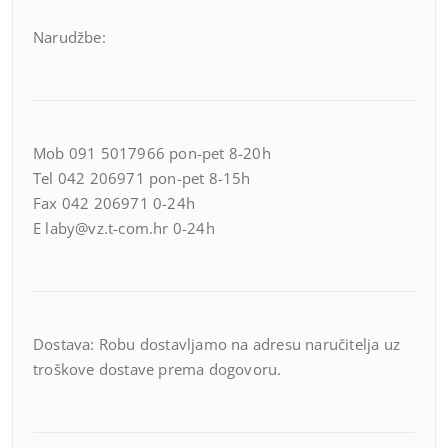
Narudžbe:
Mob 091 5017966 pon-pet 8-20h
Tel 042 206971 pon-pet 8-15h
Fax 042 206971 0-24h
E laby@vz.t-com.hr 0-24h
Dostava: Robu dostavljamo na adresu naručitelja uz
troškove dostave prema dogovoru.