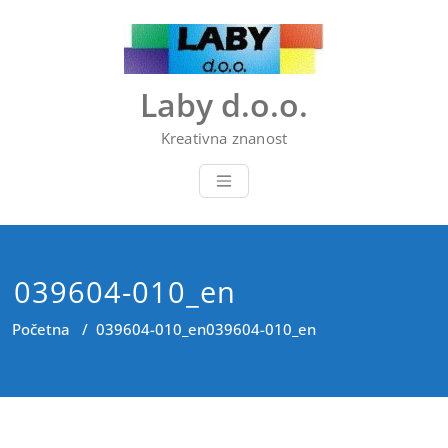
Skip
to
content
Laby d.o.o.
Kreativna znanost
039604-010_en
Početna
/
039604-010_en
039604-010_en