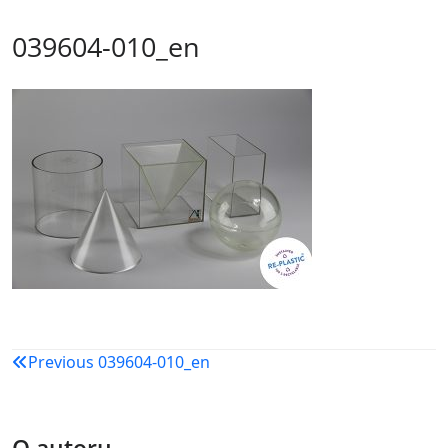
039604-010_en
Navigacija
Previous
039604-010_en
objava