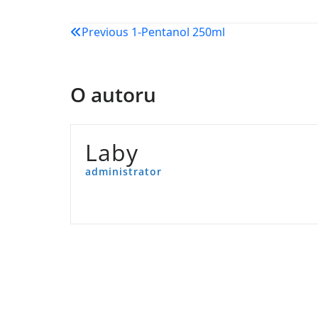
Navigacija
Previous
1-Pentanol 250ml
objava
O autoru
Laby
administrator