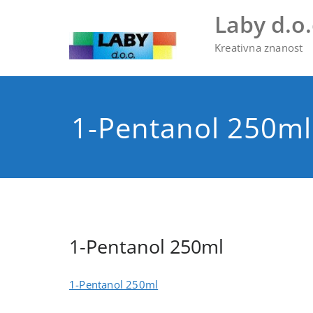
Skip
Laby d.o.
to
content
Kreativna znanost
1-Pentanol 250ml
1-Pentanol 250ml
1-Pentanol 250ml