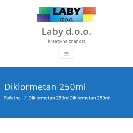
Skip
to
content
Laby d.o.o.
Kreativna znanost
Diklormetan 250ml
Početna
/
Diklormetan 250ml
Diklormetan 250ml