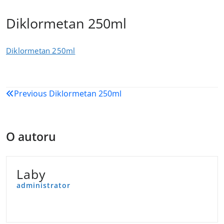
Diklormetan 250ml
Diklormetan 250ml
Navigacija
Previous
Diklormetan 250ml
objava
O autoru
Laby
administrator