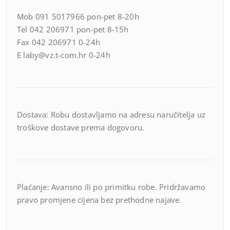
Mob 091 5017966 pon-pet 8-20h
Tel 042 206971 pon-pet 8-15h
Fax 042 206971 0-24h
E laby@vz.t-com.hr 0-24h
Dostava: Robu dostavljamo na adresu naručitelja uz
troškove dostave prema dogovoru.
Plaćanje: Avansno ili po primitku robe. Pridržavamo
pravo promjene cijena bez prethodne najave.