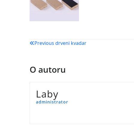
Navigacija
Previous
drveni kvadar
objava
O autoru
Laby
administrator