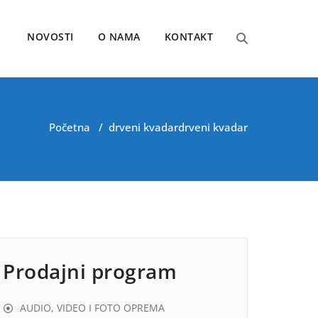
NOVOSTI
O NAMA
KONTAKT
Početna
/
drveni kvadar
drveni kvadar
Prodajni program
AUDIO, VIDEO I FOTO OPREMA