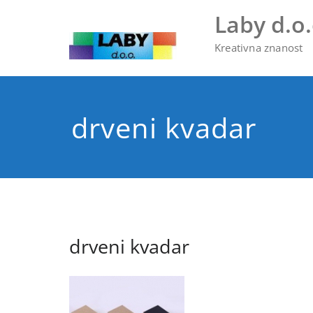
Skip
Laby d.o.
to
content
Kreativna znanost
drveni kvadar
drveni kvadar