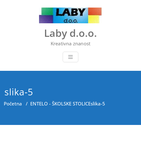
Skip
to
content
Laby d.o.o.
Kreativna znanost
slika-5
Početna
/
ENTELO - ŠKOLSKE STOLICE
slika-5