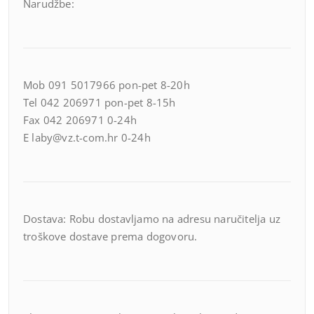
Narudžbe:
Mob 091 5017966 pon-pet 8-20h
Tel 042 206971 pon-pet 8-15h
Fax 042 206971 0-24h
E laby@vz.t-com.hr 0-24h
Dostava: Robu dostavljamo na adresu naručitelja uz
troškove dostave prema dogovoru.