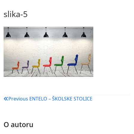
slika-5
Navigacija
Previous
ENTELO – ŠKOLSKE STOLICE
objava
O autoru