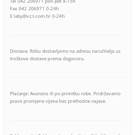
Tel 042 206971 pon-pet 8-15h
Fax 042 206971 0-24h
E laby@vz.t-com.hr 0-24h
Dostava: Robu dostavljamo na adresu naručitelja uz
troškove dostave prema dogovoru.
Plaćanje: Avansno ili po primitku robe. Pridržavamo
pravo promjene cijena bez prethodne najave.