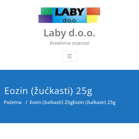
Skip
to
content
Laby d.o.o.
Kreativna znanost
Eozin (žućkasti) 25g
Početna
/
Eozin (žućkasti) 25g
Eozin (žućkasti) 25g