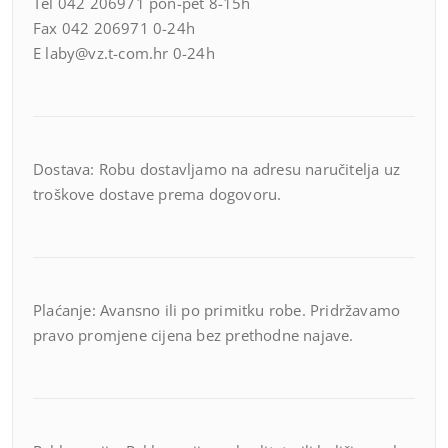
Tel 042 206971 pon-pet 8-15h
Fax 042 206971 0-24h
E laby@vz.t-com.hr 0-24h
Dostava: Robu dostavljamo na adresu naručitelja uz
troškove dostave prema dogovoru.
Plaćanje: Avansno ili po primitku robe. Pridržavamo
pravo promjene cijena bez prethodne najave.