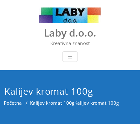
Skip
to
content
Laby d.o.o.
Kreativna znanost
Kalijev kromat 100g
Početna
/
Kalijev kromat 100g
Kalijev kromat 100g