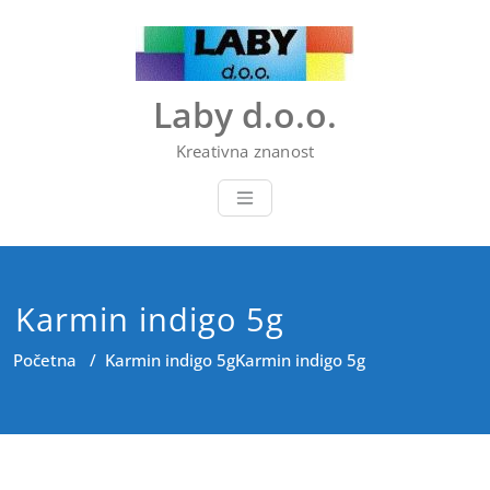
Skip
to
content
Laby d.o.o.
Kreativna znanost
Karmin indigo 5g
Početna
/
Karmin indigo 5g
Karmin indigo 5g