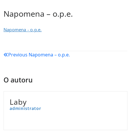
Napomena – o.p.e.
Napomena - o.p.e.
Navigacija
Previous
Napomena – o.p.e.
objava
O autoru
Laby
administrator