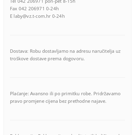
Tel 042 206971 pon-pet 8-15h
Fax 042 206971 0-24h
E laby@vz.t-com.hr 0-24h
Dostava: Robu dostavljamo na adresu naručitelja uz
troškove dostave prema dogovoru.
Plaćanje: Avansno ili po primitku robe. Pridržavamo
pravo promjene cijena bez prethodne najave.