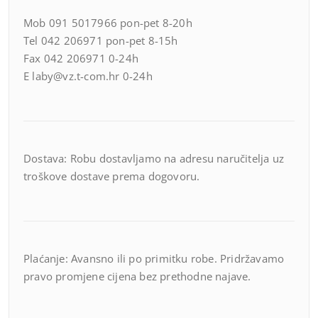
Mob 091 5017966 pon-pet 8-20h
Tel 042 206971 pon-pet 8-15h
Fax 042 206971 0-24h
E laby@vz.t-com.hr 0-24h
Dostava: Robu dostavljamo na adresu naručitelja uz
troškove dostave prema dogovoru.
Plaćanje: Avansno ili po primitku robe. Pridržavamo
pravo promjene cijena bez prethodne najave.