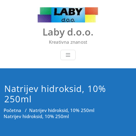
Skip
to
content
Laby d.o.o.
Kreativna znanost
Natrijev hidroksid, 10%
250ml
Početna
/
Natrijev hidroksid, 10% 250ml
Natrijev hidroksid, 10% 250ml