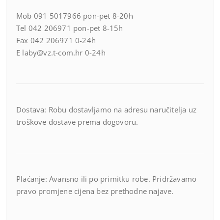
Mob 091 5017966 pon-pet 8-20h
Tel 042 206971 pon-pet 8-15h
Fax 042 206971 0-24h
E laby@vz.t-com.hr 0-24h
Dostava: Robu dostavljamo na adresu naručitelja uz
troškove dostave prema dogovoru.
Plaćanje: Avansno ili po primitku robe. Pridržavamo
pravo promjene cijena bez prethodne najave.