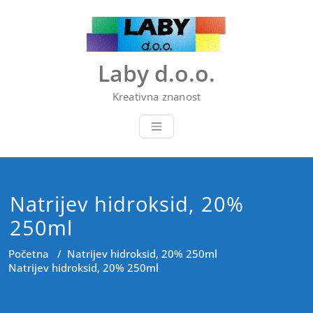
Skip
to
content
Laby d.o.o.
Kreativna znanost
Natrijev hidroksid, 20%
250ml
Početna
/
Natrijev hidroksid, 20% 250ml
Natrijev hidroksid, 20% 250ml