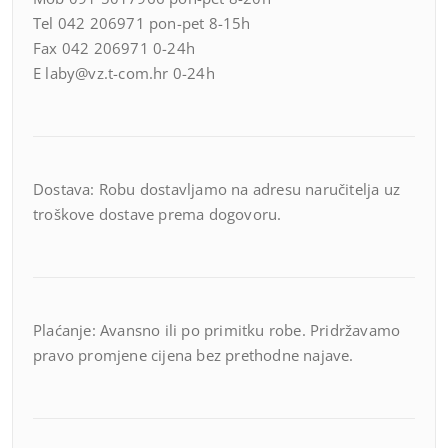
Tel 042 206971 pon-pet 8-15h
Fax 042 206971 0-24h
E laby@vz.t-com.hr 0-24h
Dostava: Robu dostavljamo na adresu naručitelja uz
troškove dostave prema dogovoru.
Plaćanje: Avansno ili po primitku robe. Pridržavamo
pravo promjene cijena bez prethodne najave.