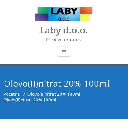
Skip
to
content
Laby d.o.o.
Kreativna znanost
Olovo(II)nitrat 20% 100ml
Početna
/
Olovo(II)nitrat 20% 100ml
Olovo(II)nitrat 20% 100ml