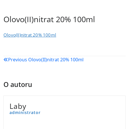
Olovo(II)nitrat 20% 100ml
Olovo(II)nitrat 20% 100ml
Navigacija
Previous
Olovo(II)nitrat 20% 100ml
objava
O autoru
Laby
administrator