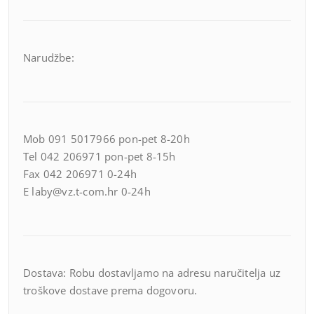
Narudžbe:
Mob 091 5017966 pon-pet 8-20h
Tel 042 206971 pon-pet 8-15h
Fax 042 206971 0-24h
E laby@vz.t-com.hr 0-24h
Dostava: Robu dostavljamo na adresu naručitelja uz
troškove dostave prema dogovoru.