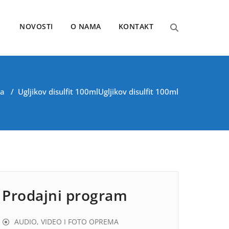
NOVOSTI
O NAMA
KONTAKT
na
/
Ugljikov disulfit 100ml
Ugljikov disulfit 100ml
Prodajni program
AUDIO, VIDEO I FOTO OPREMA