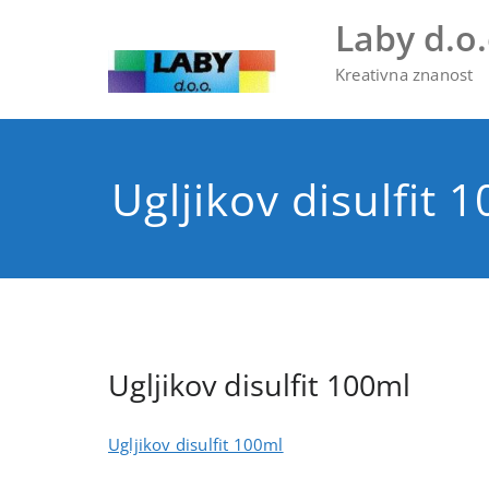
Skip
Laby d.o.
to
content
Kreativna znanost
Ugljikov disulfit 
Ugljikov disulfit 100ml
Ugljikov disulfit 100ml