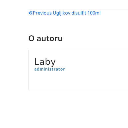
Navigacija
Previous
Ugljikov disulfit 100ml
objava
O autoru
Laby
administrator