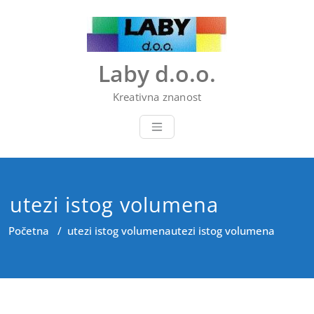
Skip
to
content
Laby d.o.o.
Kreativna znanost
utezi istog volumena
Početna
/
utezi istog volumena
utezi istog volumena