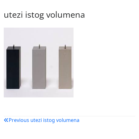
utezi istog volumena
Navigacija
Previous
utezi istog volumena
objava