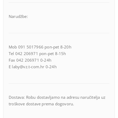
Narudžbe:
Mob 091 5017966 pon-pet 8-20h
Tel 042 206971 pon-pet 8-15h
Fax 042 206971 0-24h
E laby@vz.t-com.hr 0-24h
Dostava: Robu dostavljamo na adresu naručitelja uz
troškove dostave prema dogovoru.